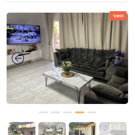
הושכר