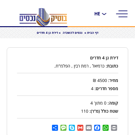
בחירת
שפה
דף הבית
»
נכסים להשכרה
»
דירת גן 4 חדרים
דירת גן 4 חדרים
כתובת:
כרמיאל , רמת רבין , הפלמ"ח,
מחיר:
4500
₪
מספר חדרים:
4
קומה:
0 מתוך 4
שטח כולל (מ"ר):
110
Share
Message
Skype
Gmail
Facebook
Email
WhatsApp
Print