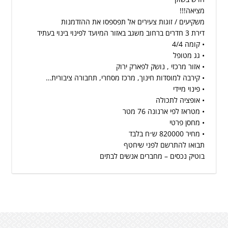
מציאה!!!
משקיעים / זוגות צעירים אל תפספסו את ההזדמנות
דירת 3 חדרים ברחוב משגב באזור המיועד לפינוי בינוי בעתיד
• קומה 4/4
• גג מטופל
• אזור מרכזי , נושק לפארק ירוק
• קירבה למוסדות חינוך, מרכז מסחרי, תחבורה ציבורית…
• פינוי מיידי
• אופציה לתכולה
• מטראז לפי ארנונה 76 מטר
• מחסן פרטי
• מחיר 820000 ש״ח בלבד
תבואו להתרשם לפני שיחטף
בוטיק נכסים – מחברים אנשים לבתים