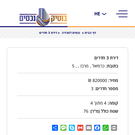
בחירת
שפה
דף הבית
»
נכסים למכירה
»
דירת 3 חדרים
דירת 3 חדרים
כתובת:
כרמיאל , מרכז , , 5
מחיר:
820000
₪
מספר חדרים:
3
קומה:
4 מתוך 4
שטח כולל (מ"ר):
76
Share
Message
Skype
Gmail
Facebook
Email
WhatsApp
Print