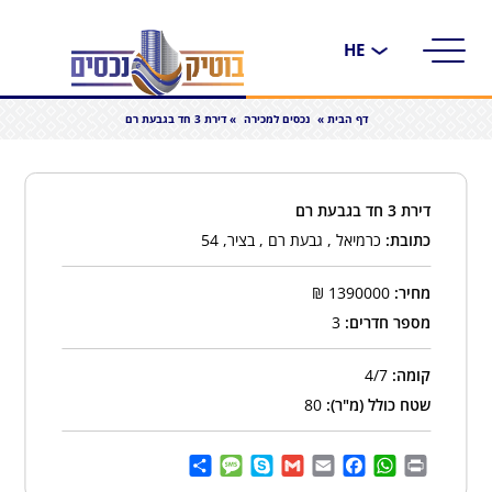
בחירת
שפה
דף הבית
»
נכסים למכירה
»
דירת 3 חד בגבעת רם
דירת 3 חד בגבעת רם
כתובת:
כרמיאל , גבעת רם , בציר, 54
מחיר:
1390000
₪
מספר חדרים:
3
קומה:
4/7
שטח כולל (מ"ר):
80
Share
Message
Skype
Gmail
Facebook
Email
WhatsApp
Print