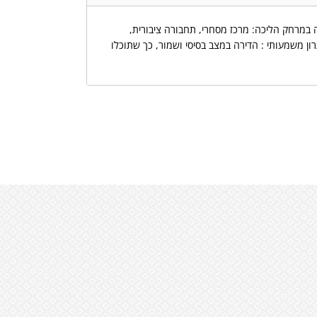
במרחק הליכה: מרכז מסחרי, תחבורה ציבורית,
ך הדירה, גינה היקפית 78 מטר, חניה מקורה, מחסן פרטי. יתרון משמעותי : הדירה במצב בסיסי ושמור, כך שתוכלו