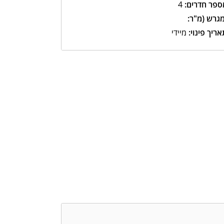
ספר חדרים:
4
מגרש (מ"ר:
ריך פינוי:
מיידי