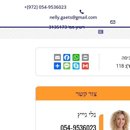
054-9536023 [972]+
nelly.gaets@gmail.com
רשיון מס' 3135173
Email
Facebook
WhatsApp
Print
יסה
):
118
Share
Message
Skype
Gmail
צור קשר
נלי גייץ
054-9536023