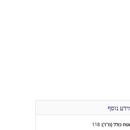
ידע נוסף
ח כולל (מ"ר):
118