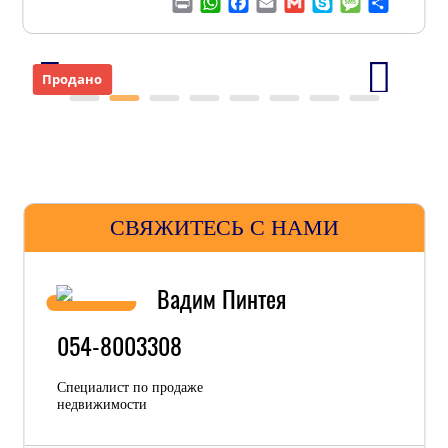
Print
WhatsApp
Facebook
Email
Gmail
Skype
Message
Отправ
Продано
СВЯЖИТЕСЬ С НАМИ
Вадим Пинтея
054-8003308
Специалист по продаже
недвижимости