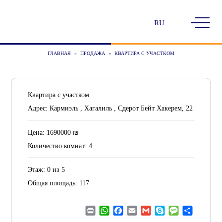
Выбрать
язык
ГЛАВНАЯ
»
ПРОДАЖА
»
КВАРТИРА С УЧАСТКОМ
Квартира с участком
Адрес:
Кармиэль , Хагалиль , Сдерот Бейт Хакерем, 22
₪
Цена:
1690000
Количество комнат:
4
Этаж:
0 из 5
Общая площадь:
117
Print
WhatsApp
Facebook
Email
Gmail
Skype
Message
Отправ