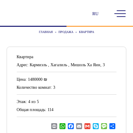
Выбрать
язык
ГЛАВНАЯ
»
ПРОДАЖА
»
КВАРТИРА
Квартира
Адрес:
Кармиэль , Хагалиль , Мишоль Ха Яин, 3
₪
Цена:
1480000
Количество комнат:
3
Этаж:
4 из 5
Общая площадь:
114
Print
WhatsApp
Facebook
Email
Gmail
Skype
Message
Отправ