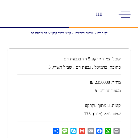
בחירת
שפה
דף הבית
»
נכסים למכירה
»
קוטג’ צמוד קרקע 5 חד בגבעת רם
קוטג’ צמוד קרקע 5 חד בגבעת רם
כתובת:
כרמיאל , גבעת רם , שביל תשרי, 5
₪
מחיר:
2350000
מספר חדרים:
5
קומה:
8 מתוך 8קרקע
שטח כולל (מ"ר):
175
Share
Message
Skype
Gmail
Facebook
Email
WhatsApp
Print