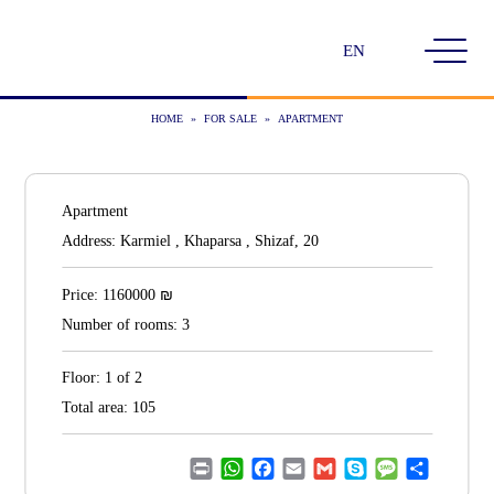
Choose
a
language
HOME
»
FOR SALE
»
APARTMENT
Apartment
Address:
Karmiel , Khaparsa , Shizaf, 20
₪
Price:
1160000
Number of rooms:
3
Floor:
1 of 2
Total area:
105
Print
WhatsApp
Facebook
Email
Gmail
Skype
Message
Share