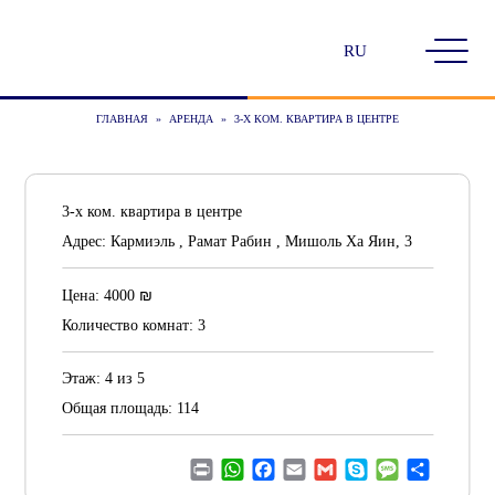
Выбрать
язык
ГЛАВНАЯ
»
АРЕНДА
»
3-Х КОМ. КВАРТИРА В ЦЕНТРЕ
3-х ком. квартира в центре
Адрес:
Кармиэль , Рамат Рабин , Мишоль Ха Яин, 3
₪
Цена:
4000
Количество комнат:
3
Этаж:
4 из 5
Общая площадь:
114
Print
WhatsApp
Facebook
Email
Gmail
Skype
Message
Отправ