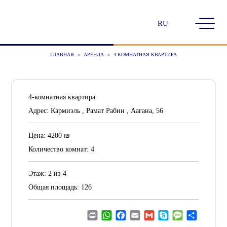
Выбрать
язык
ГЛАВНАЯ
»
АРЕНДА
»
4-КОМНАТНАЯ КВАРТИРА
4-комнатная квартира
Адрес:
Кармиэль , Рамат Рабин , Аагана, 56
₪
Цена:
4200
Количество комнат:
4
Этаж:
2 из 4
Общая площадь:
126
Print
WhatsApp
Facebook
Email
Gmail
Skype
Message
Отправ