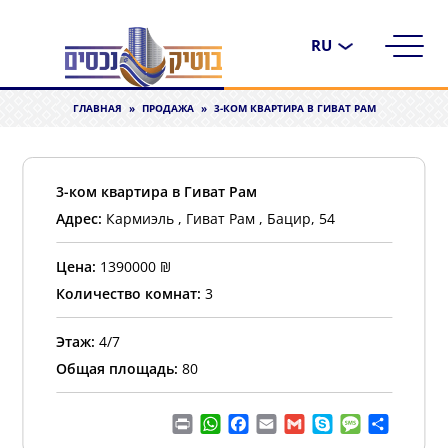
Выбрать
язык
ГЛАВНАЯ
»
ПРОДАЖА
»
3-КОМ КВАРТИРА В ГИВАТ РАМ
3-ком квартира в Гиват Рам
Адрес:
Кармиэль , Гиват Рам , Бацир, 54
Цена:
1390000
₪
Количество комнат:
3
Этаж:
4/7
Общая площадь:
80
Print
WhatsApp
Facebook
Email
Gmail
Skype
Message
Отправ