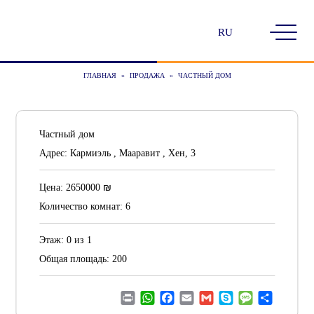
Выбрать
язык
ГЛАВНАЯ
»
ПРОДАЖА
»
ЧАСТНЫЙ ДОМ
Частный дом
Адрес:
Кармиэль , Мааравит , Хен, 3
₪
Цена:
2650000
Количество комнат:
6
Этаж:
0 из 1
Общая площадь:
200
Print
WhatsApp
Facebook
Email
Gmail
Skype
Message
Отправ