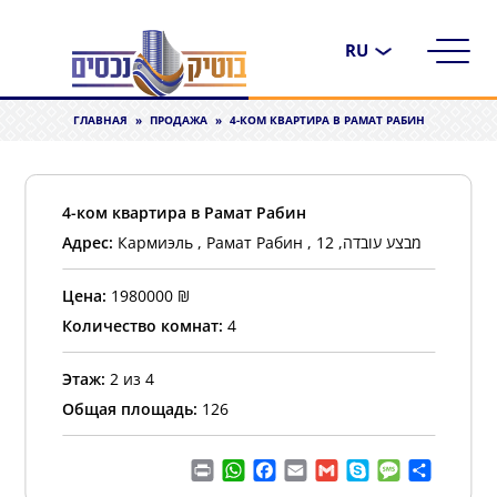
Выбрать
язык
ГЛАВНАЯ
»
ПРОДАЖА
»
4-КОМ КВАРТИРА В РАМАТ РАБИН
4-ком квартира в Рамат Рабин
Адрес:
Кармиэль , Рамат Рабин , מבצע עובדה, 12
Цена:
1980000
₪
Количество комнат:
4
Этаж:
2 из 4
Общая площадь:
126
Print
WhatsApp
Facebook
Email
Gmail
Skype
Message
Отправ