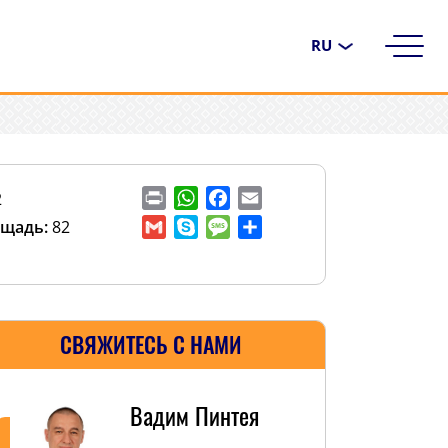
Выбрать
язык
Print
WhatsApp
Facebook
Email
2
щадь:
82
Gmail
Skype
Message
Отправить
СВЯЖИТЕСЬ С НАМИ
Вадим Пинтея